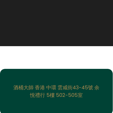
酒桶大師 香港 中環 雲咸街43-45號 余
悅禮行 5樓 502-505室​