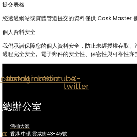
提交表格
您透過網站或實體管道提交的資料僅供 Cask Mas
個人資料安全
我們承諾保障您的個人資料安全，防止未經授權存取、
過程完全安全。電子郵件的安全性、保密性與可靠性亦
acebook
Instagram
Linkedin
Youtube
X-
twitter
總辦公室
酒桶大師
香港 中環 雲咸街43-45號